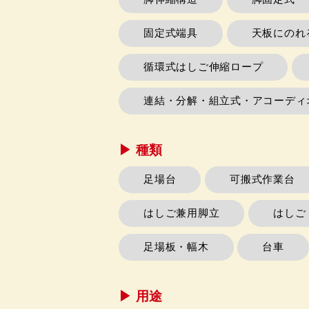
固定式端具
天板にのれ
循環式はしご伸縮ロープ
連結・分解・組立式・アコーディ
▶︎ 種類
足場台
可搬式作業台
はしご兼用脚立
はしご
足場板・幅木
台車
▶︎ 用途