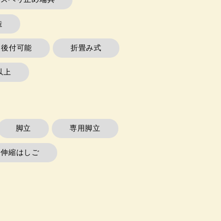
造
ー後付可能
折畳み式
以上
脚立
専用脚立
連伸縮はしご