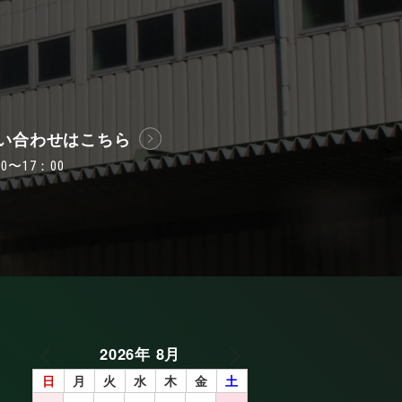
い合わせはこちら
〜17：00
2026年 8月
日
月
火
水
木
金
土