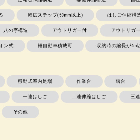
る
幅広ステップ(50mm以上)
はしご伸縮構
八の字構造
アウトリガー付
アウトリガ
オン式
軽自動車積載可
収納時の縮長が4m
移動式室内足場
作業台
踏台
一連はしご
二連伸縮はしご
三
その他