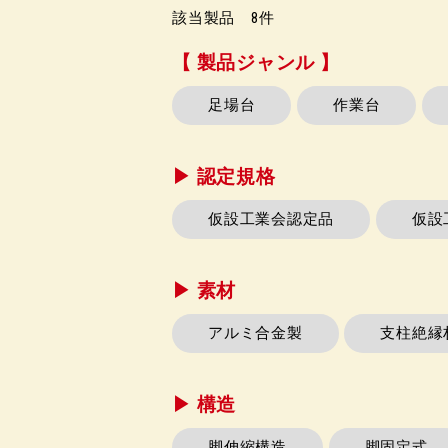
該当製品
8
件
【 製品ジャンル 】
足場台
作業台
▶︎ 認定規格
仮設工業会認定品
仮設
▶︎ 素材
アルミ合金製
支柱絶縁
▶︎ 構造
脚伸縮構造
脚固定式