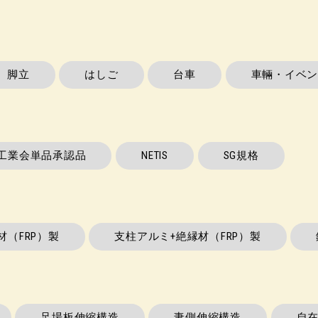
脚立
はしご
台車
車輛・イベン
工業会単品承認品
NETIS
SG規格
材（FRP）製
支柱アルミ+絶縁材（FRP）製
足場板伸縮構造
妻側伸縮構造
自