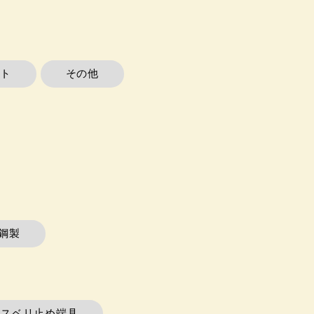
ト
その他
鋼製
在スベリ止め端具