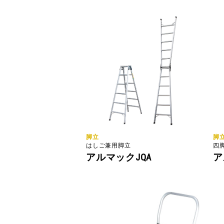
脚立
脚
はしご兼用脚立
四
アルマックJQA
ア