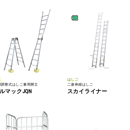
立
はしご
脚調整式はしご兼用脚立
二連伸縮はしご
ルマックJQN
スカイライナー