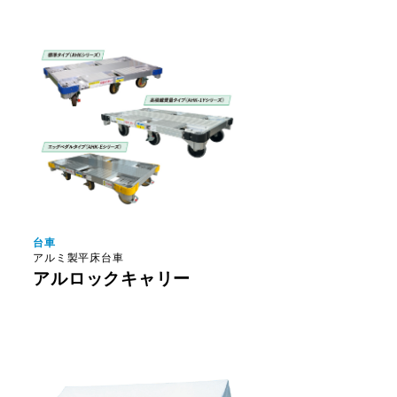
台車
アルミ製平床台車
アルロックキャリー