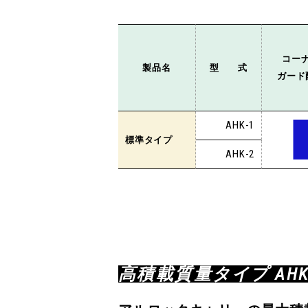
コー
製品名
型 式
ガード
AHK-1
標準タイプ
AHK-2
高積載質量タイプ AHK