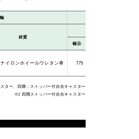
輪
荷台寸法
外寸
材質
幅Ⓐ
長さⒷ
高さⒸ
1230
ナイロンホイールウレタン車
775
250
775
ャスター、四隅：ストッパー付自在キャスター
※2 四隅ストッパー付自在キャスター