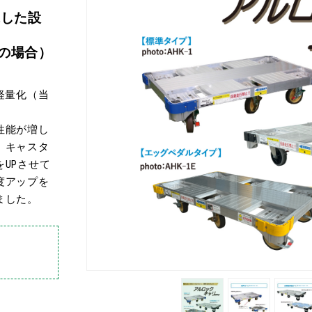
求した設
-6の場合）
軽量化（当
性能が増し
。キャスタ
UPさせて
度アップを
ました。