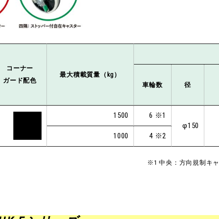
コーナー
最大積載質量（kg）
ガード配色
車輪数
径
1500
6 ※1
φ
150
1000
4 ※2
※1 中央：方向規制キ