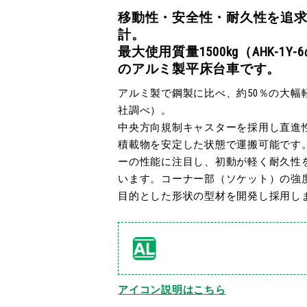
移動性・安全性・耐久性を追
計。
最大使用質量1500kg（AHK-1Y
のアルミ製平床台車です。
アルミ製で鋼製に比べ、約50％の大幅
社調べ）。
中央方向規制キャスターを採用し直進
積載物を安定した状態で運搬可能です
ーの性能に注目し、初動が軽く耐久性を
います。コーナー部（ソケット）の強
目的とした形状の型材を開発し採用し
アイコン説明はこちら