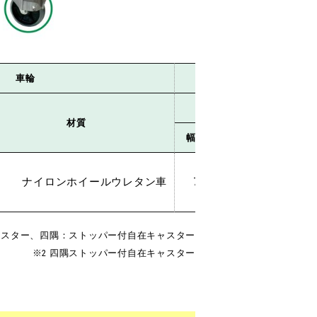
車輪
荷台寸
外寸
材質
幅Ⓐ
長さⒷ
高さⒸ
ナイロンホイールウレタン車
775
1230
25
ャスター、四隅：ストッパー付自在キャスター
※2 四隅ストッパー付自在キャスター