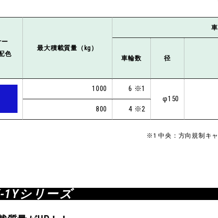
車
ナー
最大積載質量（kg）
配色
車輪数
径
1000
6 ※1
φ
150
800
4 ※2
※1 中央：方向規制キ
-1Yシリーズ