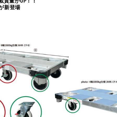
載質量がUP！！
車が新登場