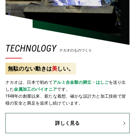
TECHNOLOGY
ナカオのものづくり
無駄のない動きは
美
しい。
ナカオは、日本で初めて
アルミ合金製の脚立・はしご
を送り出
した
金属加工のパイオニア
です。
1948年の創業以来、新たな着想、確かな設計力と加工技術で皆
様の安全と満足を追求し続けています。
詳しく見る