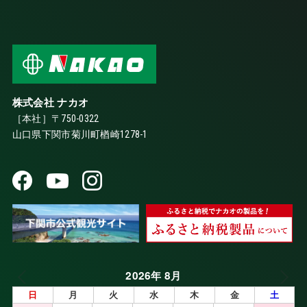
株式会社 ナカオ
［本社］〒750-0322
山口県下関市菊川町楢崎1278-1
2026年 8月
日
月
火
水
木
金
土