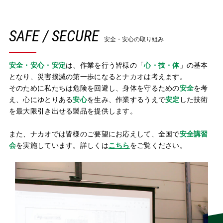
SAFE / SECURE
安全・安心の取り組み
安全・安心・安定
は、作業を行う皆様の「
心・技・体
」の基本
となり、災害撲滅の第一歩になるとナカオは考えます。
そのために私たちは危険を回避し、身体を守るための
安全
を考
え、心にゆとりある
安心
を生み、作業するうえで
安定
した技術
を最大限引き出せる製品を提供します。
また、ナカオでは皆様のご要望にお応えして、全国で
安全講習
会
を実施しています。詳しくは
こちら
をご覧ください。