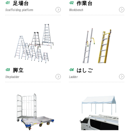
足場台
作業台
Scaffolding platform
Workbench
脚立
はしご
Stepladder
Ladder