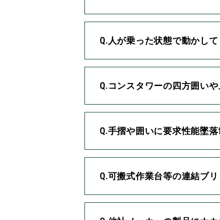
Q.人が乗った状態で動かし
Q.コンスタワーの四方囲い
Q.手摺や囲いに要求性能墜
Q.可搬式作業台等の連結ブ