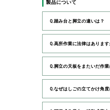
製品について
Q.踏み台と脚立の違いは？
Q.高所作業に法律はあります
Q.脚立の天板をまたいだ作
Q.なぜはしごの立てかけ角度