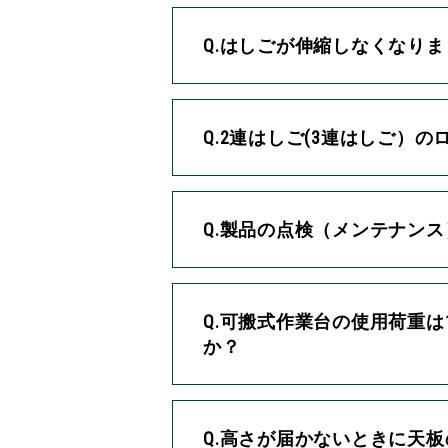
Q.はしごが伸縮しなくなり
Q.2連はしご(3連はしご
Q.製品の点検（メンテナン
Q.可搬式作業台の使用荷重は
か？
Q.高さが届かないときに天