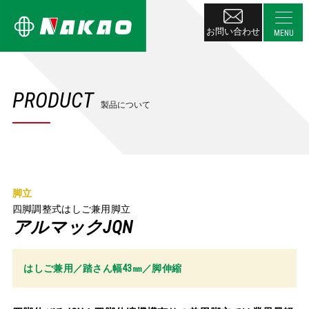
お問い合わせ
PRODUCT
製品について
脚立
四脚調整式はしご兼用脚立
アルマックJQN
はしご兼用／踏さん幅43㎜／脚伸縮