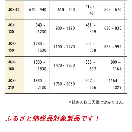
412～
640～940
610～900
505～670
JQN-90
461
940～
461～
JQN-
900～1190
670～835
1230
509
120
1230～
509～
JQN-
1190～1470
835～999
1530
558
150
1530～
558～
999～
JQN-
1470～1760
1830
607
1164
180
1830～
607～
1164～
JQN-
1760～2050
2130
656
1329
210
※踏さん数に天板は含みません。
ふるさと納税品対象製品です！