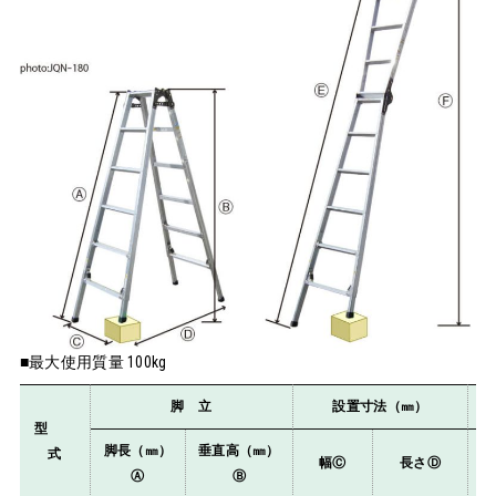
■最大使用質量 100kg
脚 立
設置寸法（㎜）
型
脚長（㎜）
垂直高（㎜）
式
幅Ⓒ
長さⒹ
Ⓐ
Ⓑ