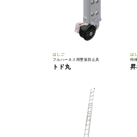
はしご
は
フルハーネス用墜落防止具
特
トド丸
昇