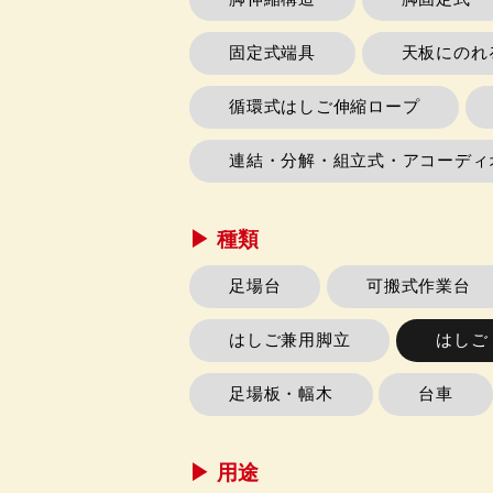
固定式端具
天板にのれ
循環式はしご伸縮ロープ
連結・分解・組立式・アコーディ
▶︎ 種類
足場台
可搬式作業台
はしご兼用脚立
はしご
足場板・幅木
台車
▶︎ 用途