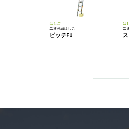
はしご
は
二連伸縮はしご
二
ピッチFU
ス