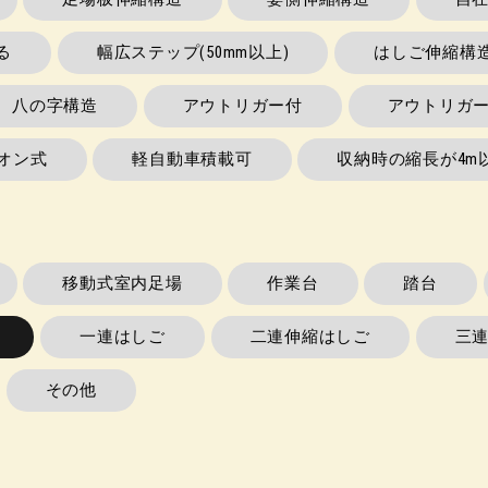
る
幅広ステップ(50mm以上)
はしご伸縮構
八の字構造
アウトリガー付
アウトリガ
オン式
軽自動車積載可
収納時の縮長が4m
移動式室内足場
作業台
踏台
一連はしご
二連伸縮はしご
三
その他