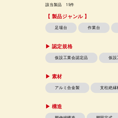
該当製品
15
件
【 製品ジャンル 】
足場台
作業台
▶︎ 認定規格
仮設工業会認定品
仮設
▶︎ 素材
アルミ合金製
支柱絶縁
▶︎ 構造
脚伸縮構造
脚固定式