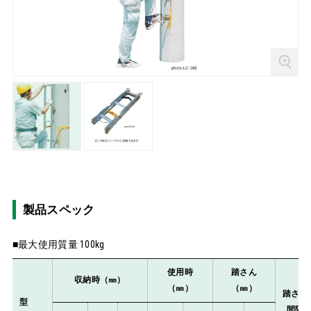
製品スペック
■最大使用質量 100kg
使用時
踏さん
収納時（㎜）
（㎜）
（㎜）
踏さん
型
間隔