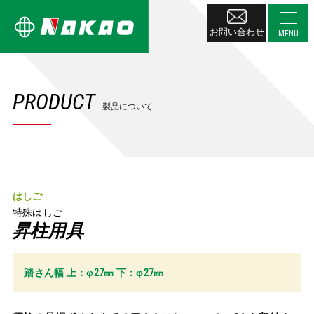
お問い合わせ
PRODUCT
製品について
はしご
特殊はしご
昇柱用具
踏さん幅 上：
φ
27㎜ 下：
φ
27㎜