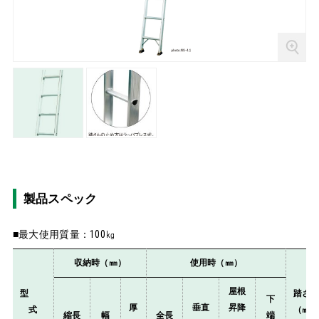
製品スペック
■最大使用質量：100㎏
収納時（㎜）
使用時（㎜）
屋根
型
踏さ
下
厚
垂直
昇降
式
（㎜
縮長
幅
全長
端