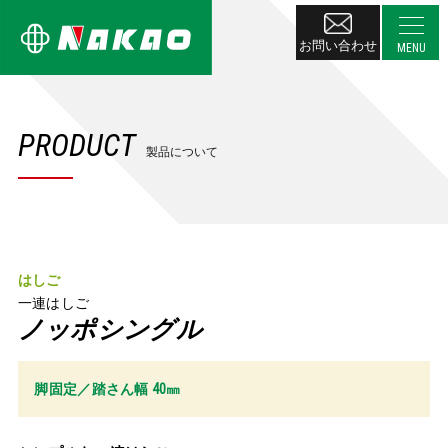
お問い合わせ
PRODUCT
製品について
はしご
一連はしご
ノッポシングル
脚固定／踏さん幅 40㎜