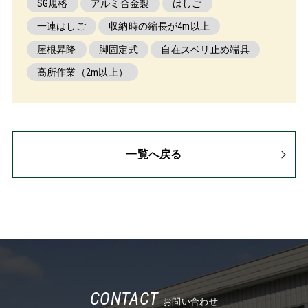
SG規格
アルミ合金製
はしご
一連はしご
収納時の縮長が4m以上
屋根昇降
脚固定式
自在スベリ止め端具
高所作業（2m以上）
一覧へ戻る
CONTACT
お問い合わせ