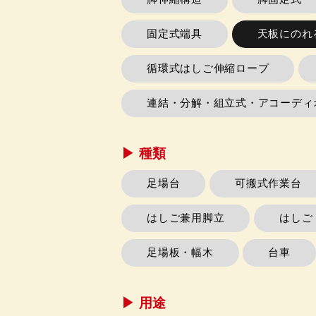
固定式端具
天板にのれ
循環式はしご伸縮ロープ
連結・分解・組立式・アコーディ
▶︎ 種類
足場台
可搬式作業台
はしご兼用脚立
はしご
足場板・幅木
台車
▶︎ 用途