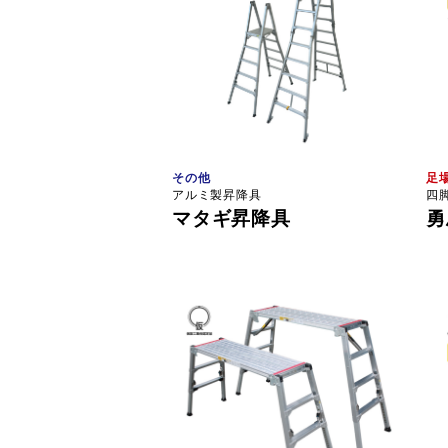
その他
足
アルミ製昇降具
四
マタギ昇降具
勇