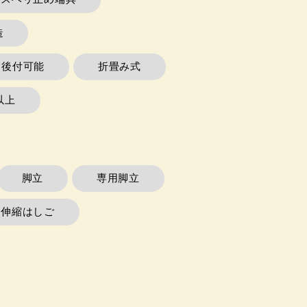
造
ー後付可能
折畳み式
以上
脚立
専用脚立
連伸縮はしご