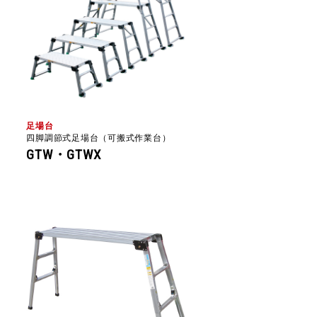
足場台
四脚調節式足場台（可搬式作業台）
GTW・GTWX