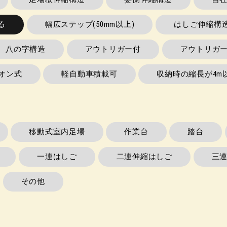
る
幅広ステップ(50mm以上)
はしご伸縮構
八の字構造
アウトリガー付
アウトリガ
オン式
軽自動車積載可
収納時の縮長が4m
移動式室内足場
作業台
踏台
一連はしご
二連伸縮はしご
三
その他