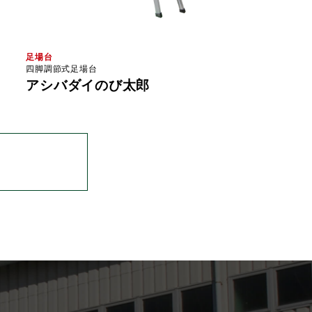
足場台
四脚調節式足場台
アシバダイのび太郎