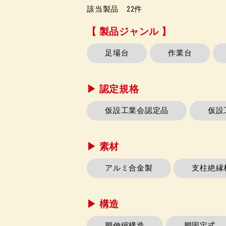
該当製品
22
件
【 製品ジャンル 】
足場台
作業台
▶︎ 認定規格
仮設工業会認定品
仮設
▶︎ 素材
アルミ合金製
支柱絶縁
▶︎ 構造
脚伸縮構造
脚固定式