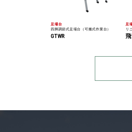
足場台
足
四脚調節式足場台（可搬式作業台）
リ
GTWR
飛