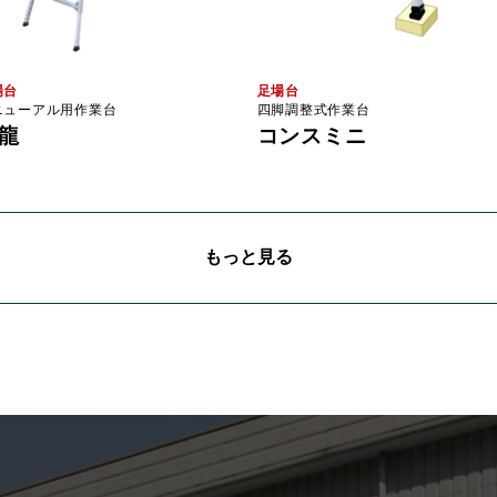
場台
足場台
ニューアル用作業台
四脚調整式作業台
龍
コンスミニ