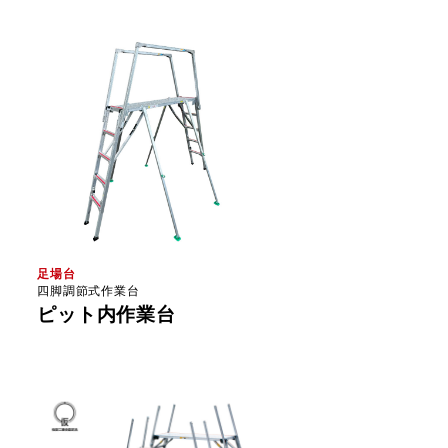
足場台
四脚調節式作業台
ピット内作業台