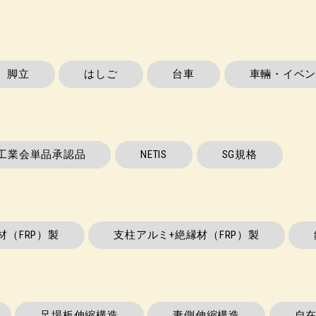
脚立
はしご
台車
車輛・イベン
工業会単品承認品
NETIS
SG規格
材（FRP）製
支柱アルミ+絶縁材（FRP）製
足場板伸縮構造
妻側伸縮構造
自