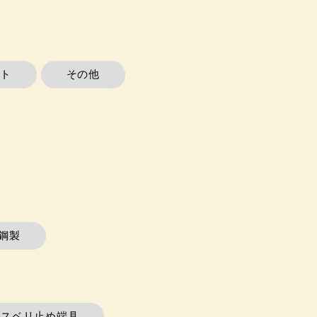
ト
その他
鋼製
在スベリ止め端具