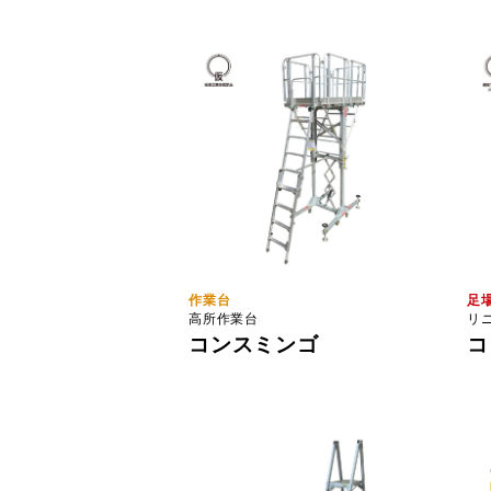
作業台
足
高所作業台
リ
コンスミンゴ
コ