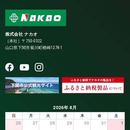
株式会社 ナカオ
［本社］〒750-0322
山口県下関市菊川町楢崎1278-1
2026年 8月
日
月
火
水
木
金
土
26
27
28
29
30
31
1