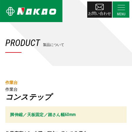
お問い合わせ
PRODUCT
製品について
作業台
作業台
コンステップ
脚伸縮／天板固定／踏さん幅60mm