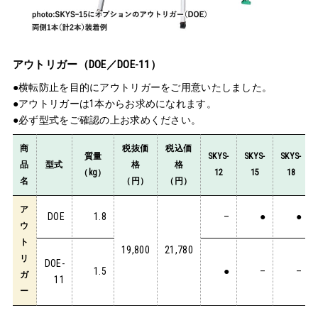
アウトリガー（DOE／DOE-11）
●横転防止を目的にアウトリガーをご用意いたしました。
●アウトリガーは1本からお求めになれます。
●必ず型式をご確認の上お求めください。
商
税抜価
税込価
質量
SKYS-
SKYS-
SKYS-
品
型式
格
格
（kg）
12
15
18
名
（円）
（円）
ア
DOE
1.8
–
●
●
ウ
ト
19,800
21,780
リ
DOE-
1.5
●
–
–
ガ
11
ー