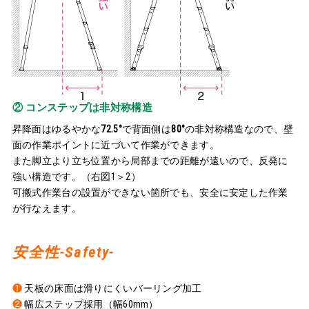
② コンステップは非対称構造
昇降面はゆるやかな
72.5°
で背面側は
80°
の非対称構造なので、壁
面の作業ポイントに近づいて作業ができます。
また脚立より立ち位置から局部までの距離が遠いので、反発に
強い構造です。（右図1＞2）
可搬式作業台の設置ができない箇所でも、安全に安定した作業
が行なえます。
安全性-Safety-
❶
天板の床面は滑りにくいバーリング加工
❷
幅広ステップ採用（幅60mm）