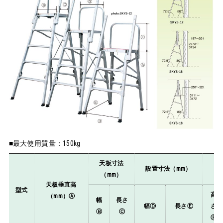
■最大使用質量：150kg
天板寸法
設置寸法（mm）
（mm）
（
天板垂直高
型式
高
（mm）Ⓐ
幅
長さ
幅Ⓓ
長さⒺ
さ
Ⓑ
Ⓒ
Ⓕ