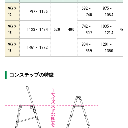
682～
875～
SKYS-
797～1156
748
1054
12
742～
1035～
SKYS-
1123～1484
520
400
490
807
1214
15
804～
1201～
SKYS-
1461～1822
869
1380
18
コンステップの特徴