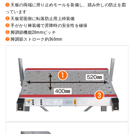
❸
天板の両端に滑り止めモールを装備し、踏み外しの防止を図
っています
❹
天板背面側に転落防止用上枠装備
❺
手がかり棒装備で昇降時の安全性を確保
❻
脚調節機能20mmピッチ
❼
脚調節ストローク約360mm