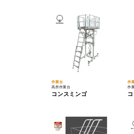
作業台
作
高所作業台
作
コンスミンゴ
コ