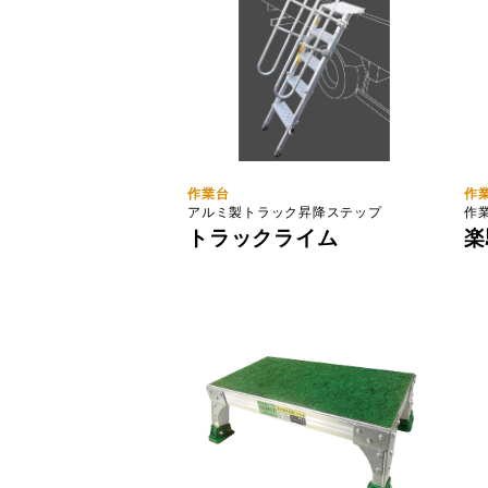
作業台
作
アルミ製トラック昇降ステップ
作
トラックライム
楽