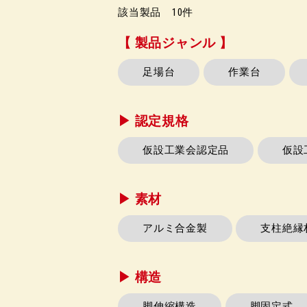
該当製品
10
件
【 製品ジャンル 】
足場台
作業台
▶︎ 認定規格
仮設工業会認定品
仮設
▶︎ 素材
アルミ合金製
支柱絶縁
▶︎ 構造
脚伸縮構造
脚固定式