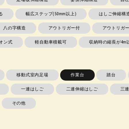
る
幅広ステップ(50mm以上)
はしご伸縮構
八の字構造
アウトリガー付
アウトリガ
オン式
軽自動車積載可
収納時の縮長が4m
移動式室内足場
作業台
踏台
一連はしご
二連伸縮はしご
三
その他