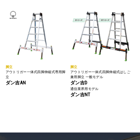
脚立
脚立
アウトリガー一体式四脚伸縮式専用脚
アウトリガー一体式四脚伸縮式はしご
立
兼用脚立 一般モデル
ダン吉AN
ダン吉D
通信業界用モデル
ダン吉NT