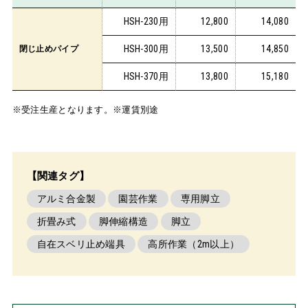
HSH-230用
12,800
14,080
HSH-300用
13,500
14,850
閉じ止めパイプ
HSH-370用
13,800
15,180
※受注生産となります。※運賃別途
【関連タグ】
アルミ合金製
園芸作業
専用脚立
折畳み式
脚伸縮構造
脚立
自在スベリ止め端具
高所作業（2m以上）