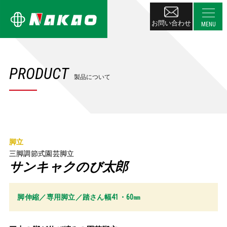
お問い合わせ
PRODUCT
製品について
脚立
三脚調節式園芸脚立
サンキャクのび太郎
脚伸縮／専用脚立／踏さん幅41・60㎜