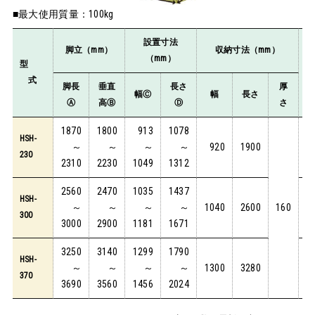
■最大使用質量：100kg
設置寸法
踏
脚立（mm）
収納寸法（mm）
（mm）
型
さ
式
ん
脚長
垂直
長さ
厚
幅Ⓒ
幅
長さ
数
Ⓐ
高Ⓑ
Ⓓ
さ
1870
1800
913
1078
HSH-
～
～
～
～
920
1900
5
230
2310
2230
1049
1312
2560
2470
1035
1437
HSH-
～
～
～
～
1040
2600
160
7
300
3000
2900
1181
1671
3250
3140
1299
1790
HSH-
～
～
～
～
1300
3280
9
370
3690
3560
1456
2024