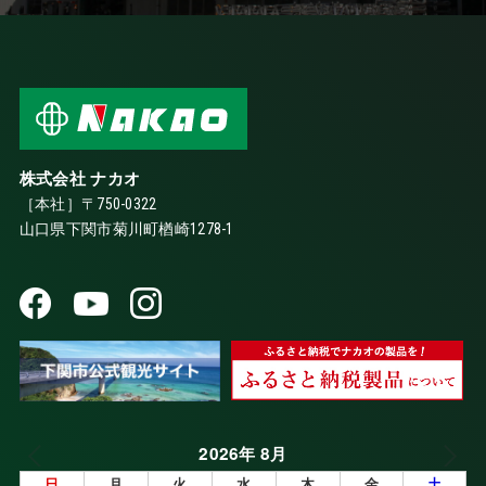
株式会社 ナカオ
［本社］〒750-0322
山口県下関市菊川町楢崎1278-1
2026年 8月
日
月
火
水
木
金
土