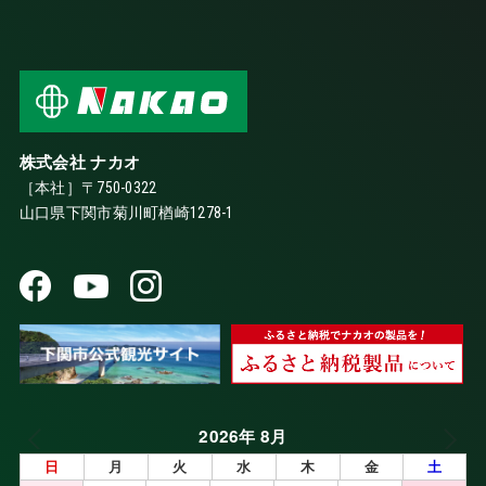
株式会社 ナカオ
［本社］〒750-0322
山口県下関市菊川町楢崎1278-1
2026年 8月
日
月
火
水
木
金
土