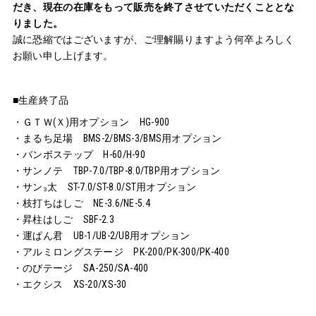
だき、現在の在庫をもって販売を終了させていただくこととな
りました。
誠に恐縮ではございますが、ご理解賜りますよう何卒よろしく
お願い申し上げます。
■生産終了品
・ＧＴＷ(Ｘ)用オプション HG-900
・まるち足場 BMS-2/BMS-3/BMS用オプション
・バンボステップ H-60/H-90
・サンノテ TBP-7.0/TBP-8.0/TBP用オプション
・サン₃太 ST-7.0/ST-8.0/ST用オプション
・枝打ちはしご NE-3.6/NE-5.4
・昇柱はしご SBF-2.3
・運ぱん君 UB-1/UB-2/UB用オプション
・アルミロングステージ PK-200/PK-300/PK-400
・のびテージ SA-250/SA-400
・エクシス XS-20/XS-30